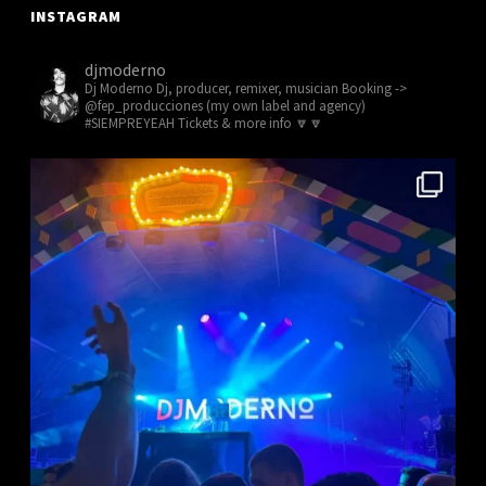
Q
E
E
INSTAGRAM
E
U
N
V
djmoderno
E
T
Dj Moderno
Dj, producer, remixer, musician
Booking ->
E
@fep_producciones (my own label and agency)
D
#SIEMPREYEAH Tickets & more info 🔽🔽
O
N
A
T
S
O
Y
V
I
S
T
A
S