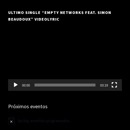
ULTIMO SINGLE “EMPTY NETWORKS FEAT. SIMON
BEAUDOUX” VIDEOLYRIC
Reproductor
de
vídeo
00:00
03:19
Próximos eventos
No hay eventos programados.
Aviso