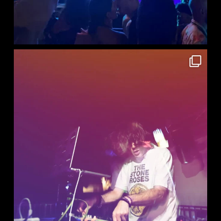
D
E
E
V
E
N
T
O
S