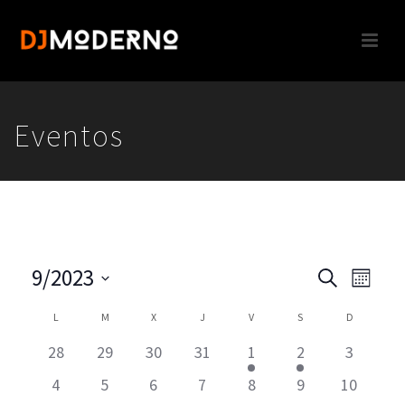
Eventos
9/2023
N
N
Buscar
Mes
A
Seleccionar
A
C
L
LUNES
M
MARTES
X
MIÉRCOLES
J
JUEVES
V
VIERNES
S
SÁBADO
D
DOMINGO
fecha.
V
V
28
29
30
31
1
2
3
A
E
E
4
5
6
7
8
9
10
G
L