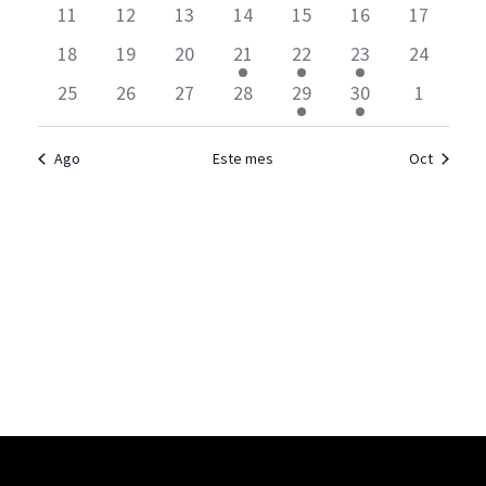
A
G
11
12
13
14
15
16
17
E
C
18
19
20
21
22
23
24
A
N
I
25
26
27
28
29
30
1
C
D
Ó
I
N
A
Ago
Este mes
Oct
D
Ó
R
E
N
Suscribirse al calendario
I
V
D
O
I
E
S
D
T
B
E
A
Ú
E
S
S
V
D