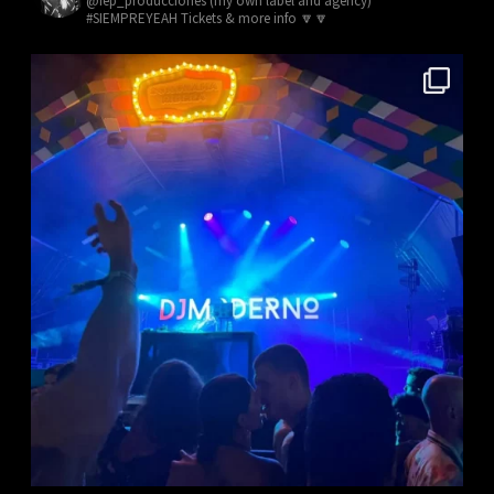
@fep_producciones (my own label and agency)
#SIEMPREYEAH Tickets & more info 🔽🔽