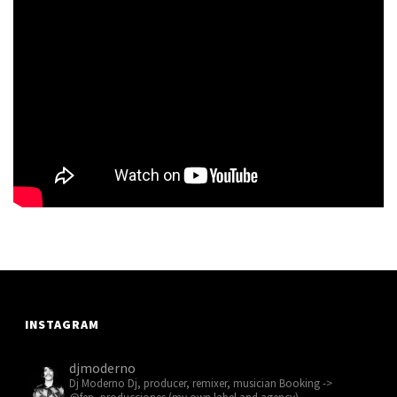
INSTAGRAM
djmoderno
Dj Moderno
Dj, producer, remixer, musician
Booking ->