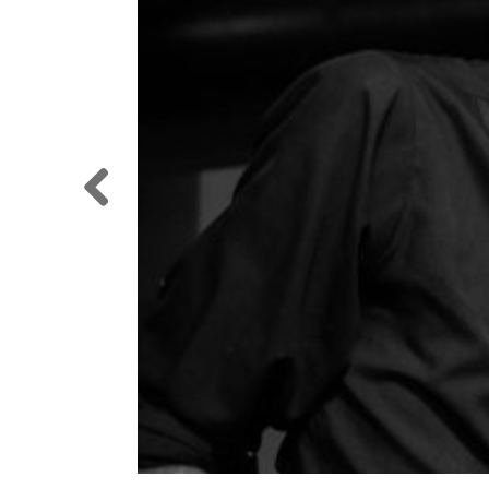
Previo
us