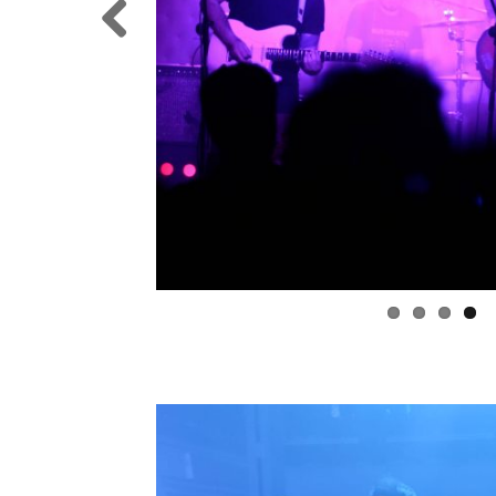
Previo
us