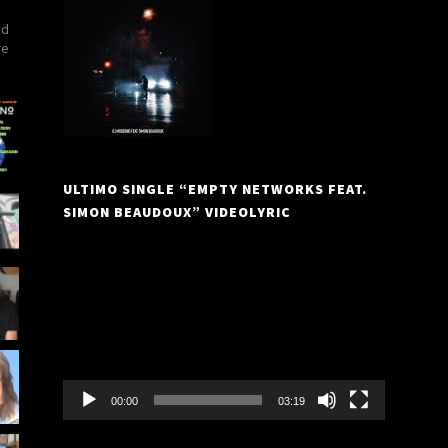
nd
re
ULTIMO SINGLE “EMPTY NETWORKS FEAT.
SIMON BEAUDOUX” VIDEOLYRIC
Reproductor
de
vídeo
00:00
03:19