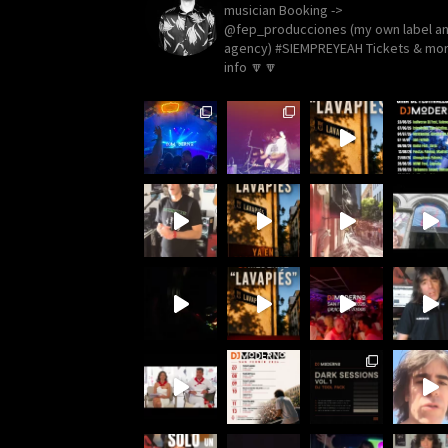
musician
Booking ->
@fep_producciones (my own label a
agency)
#SIEMPREYEAH Tickets & mo
info 🔽🔽