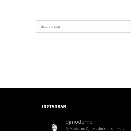
INSTAGRAM
djmoderno
Dj Moderno
Dj, producer, remixer,