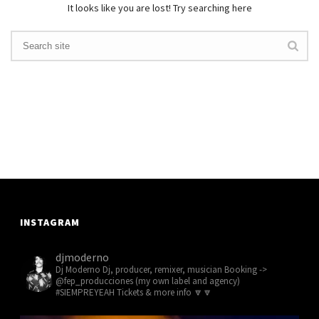
It looks like you are lost! Try searching here
INSTAGRAM
djmoderno
Dj Moderno
Dj, producer, remixer, musician
Booking ->
@fep_producciones (my own label and agency)
#SIEMPREYEAH Tickets & more info 🔽🔽