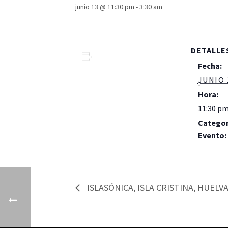
junio 13 @ 11:30 pm
-
3:30 am
DETALLE
Añadir al calendario
Fecha:
JUNIO 
Hora:
11:30 pm
Categor
Evento:
Dj Set
ISLASÓNICA, ISLA CRISTINA, HUELV