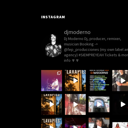
INSTAGRAM
djmoderno
Dj Moderno
Dj, producer, remixer,
musician
Booking ->
@fep_producciones (my own label a
agency)
#SIEMPREYEAH Tickets & mo
info 🔽🔽