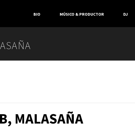
BIO
MÚSICO & PRODUCTOR
DJ
LASAÑA
UB, MALASAÑA