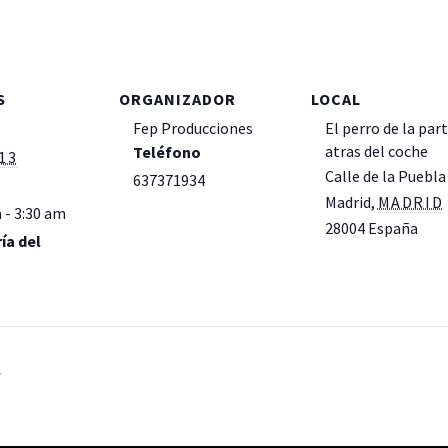
S
ORGANIZADOR
LOCAL
Fep Producciones
El perro de la par
atras del coche
Teléfono
13
Calle de la Puebla
637371934
Madrid
,
MADRID
 - 3:30 am
28004
España
+
ía del
Google Map
Ver la web del Loc
A