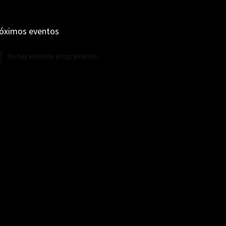
óximos eventos
No hay eventos programados.
iso