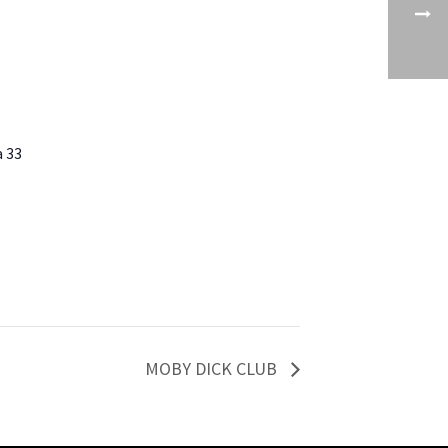
a 33
 Map
MOBY DICK CLUB