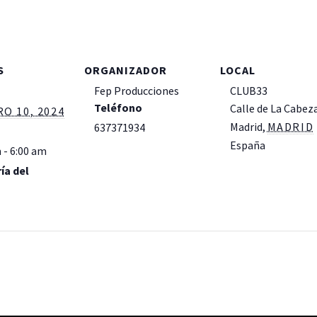
S
ORGANIZADOR
LOCAL
Fep Producciones
CLUB33
Teléfono
Calle de La Cabez
O 10, 2024
Madrid
,
MADRID
637371934
España
+ Google
 - 6:00 am
ía del