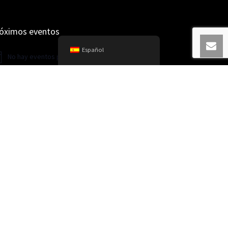
óximos eventos
Español
No hay eventos programados.
iso