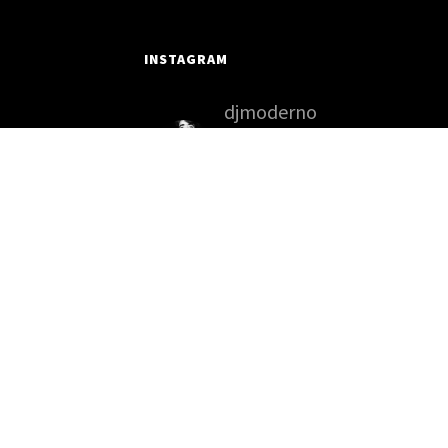
INSTAGRAM
djmoderno
Dj Moderno
Dj, producer, remixer,
musician
Booking ->
@fep_producciones (my own label a
agency)
#SIEMPREYEAH Tickets & mo
info 🔽🔽