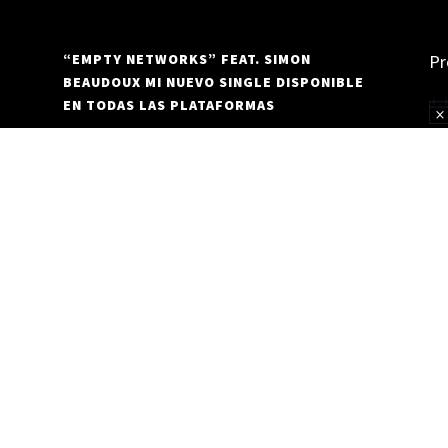
“EMPTY NETWORKS” FEAT. SIMON
Pr
BEAUDOUX MI NUEVO SINGLE DISPONIBLE
EN TODAS LAS PLATAFORMAS
Av
nd
re
ULTIMO SINGLE “EMPTY NETWORKS FEAT.
SIMON BEAUDOUX” VIDEOLYRIC
Reproductor
de
vídeo